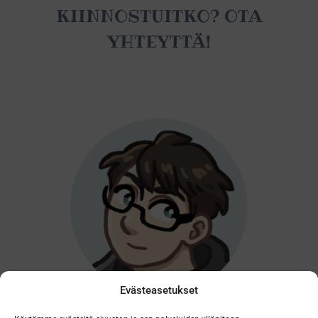
KIINNOSTUITKO? OTA
YHTEYTTÄ!
Evästeasetukset